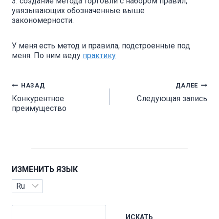
3. создание метода торговли с набором правил,
увязывающих обозначенные выше
закономерности.
У меня есть метод и правила, подстроенные под
меня. По ним веду
практику
Навигация
НАЗАД
ДАЛЕЕ
Конкурентное
Следующая запись
по
преимущество
записям
ИЗМЕНИТЬ ЯЗЫК
Изменить
язык
Поиск
ИСКАТЬ