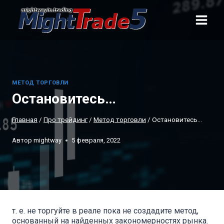
Перейти
к
содержанию
МЕТОД ТОРГОВЛИ
Остановитесь…
Главная
/
Про трейдинг
/
Метод торговли
/
Остановитесь…
Автор
mightway
5 февраля, 2022
т. е. не торгуйте в реале пока не создадите метод,
основанный на найденных закономерностях рынка.