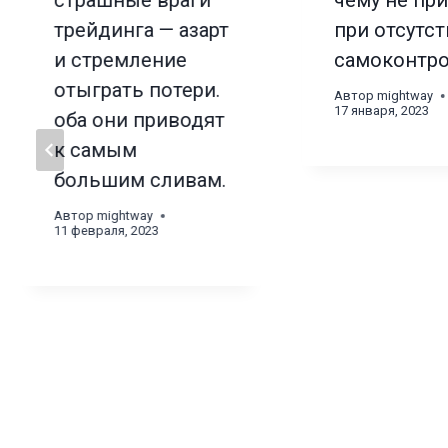
страшные враги
чему не пр
трейдинга — азарт
при отсутс
и стремление
самоконтр
отыграть потери.
Автор
mightway
17 января, 2023
оба они приводят
к самым
большим сливам.
Автор
mightway
11 февраля, 2023