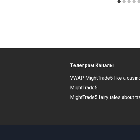
Телеграм Каналы
VWAP MightTrade5 like a casin
MightTrade5
MightTrade5 fairy tales about tr