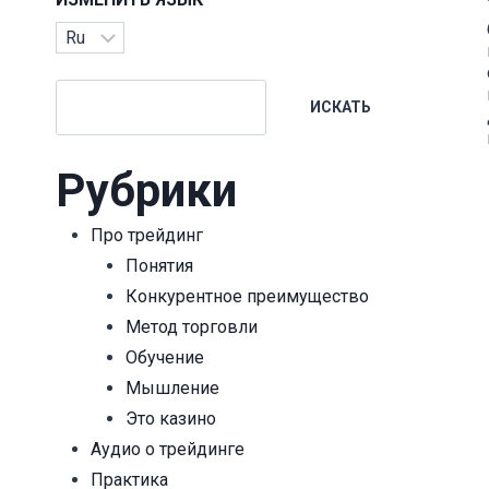
Изменить
язык
Поиск
ИСКАТЬ
Рубрики
Про трейдинг
Понятия
Конкурентное преимущество
Метод торговли
Обучение
Мышление
шибочность
ошибка это урок,
Это казино
олагает
возможность
Аудио о трейдинге
ролируемую
научиться и стать
Практика