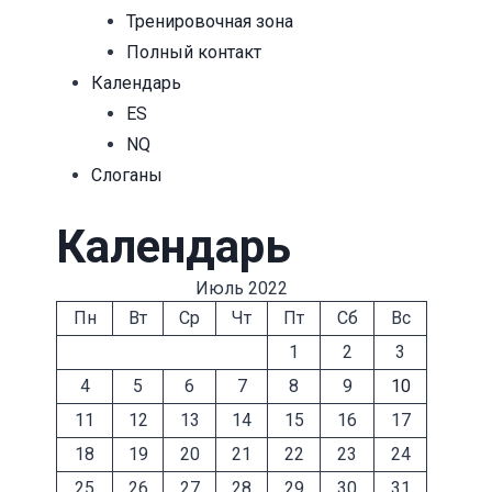
чность в
лучше
Тренировочная зона
лах метода
Автор
mightway
Полный контакт
16 мая, 2022
ера. и пока
Календарь
метод
ES
ает в
NQ
лах
Cлоганы
омерностей
 и
Календарь
ожностей
Июль 2022
ера — все
Пн
Вт
Ср
Чт
Пт
Сб
Вс
 хорошо
1
2
3
етически)
4
5
6
7
8
9
10
ghtway
11
12
13
14
15
16
17
, 2022
18
19
20
21
22
23
24
25
26
27
28
29
30
31