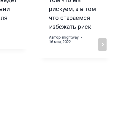
иведет
том что мы
твии
рискуем, а в том
оля
что стараемся
избежать риск
Автор
mightway
16 мая, 2022