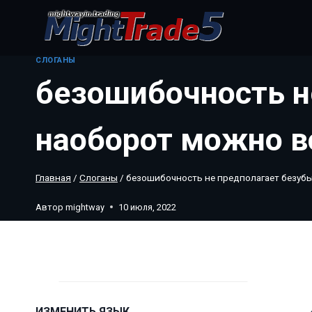
Перейти
к
содержанию
CЛОГАНЫ
безошибочность н
наоборот можно в
Главная
/
Cлоганы
/
безошибочность не предполагает безубы
Автор
mightway
10 июля, 2022
ИЗМЕНИТЬ ЯЗЫК