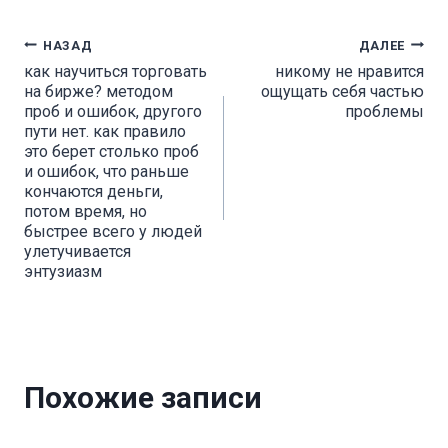
Навигация
НАЗАД
ДАЛЕЕ
как научиться торговать
никому не нравится
по
на бирже? методом
ощущать себя частью
проб и ошибок, другого
проблемы
записям
пути нет. как правило
это берет столько проб
и ошибок, что раньше
кончаются деньги,
потом время, но
быстрее всего у людей
улетучивается
энтузиазм
Похожие записи