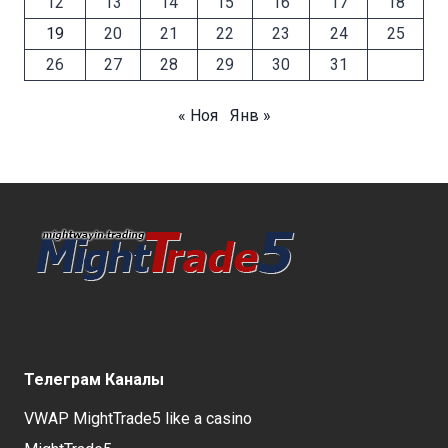
12
13
14
15
16
17
18
19
20
21
22
23
24
25
26
27
28
29
30
31
« Ноя
Янв »
Телеграм Каналы
VWAP MightTrade5 like a casino