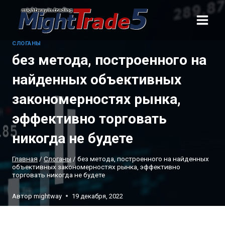
Перейти
к
содержанию
CЛОГАНЫ
без метода, построенного на
найденных объективных
закономерностях рынка,
эффективно торговать
никогда не будете
Главная
/
Cлоганы
/
без метода, построенного на найденных
объективных закономерностях рынка, эффективно
торговать никогда не будете
Автор
mightway
19 декабря, 2022