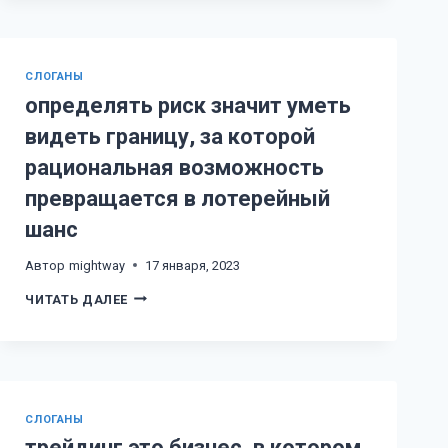
СВОИМИ
ЭМОЦИЯМИ……
ИГРОКОМ,
НО
ОН
CЛОГАНЫ
ИДЕТ
определять риск значит уметь
ТОЛЬКО
НА
ПРОСЧИТАННЫЙ
видеть границу, за которой
РИСК…..ТРУДОГОЛИКОМ,
НО
рациональная возможность
ОН
ДЕЙСТВУЕТ
превращается в лотерейный
ТОЛЬКО
РАДИ
шанс
СВОЕЙ
ФИНАНСОВОЙ
Автор
mightway
17 января, 2023
СВОБОДЫ…..И
ПРОДОЛЖАЕТ
ОПРЕДЕЛЯТЬ
ДЕЙСТВОВАТЬ
ЧИТАТЬ ДАЛЕЕ
РИСК
ЗНАЧИТ
УМЕТЬ
ВИДЕТЬ
ГРАНИЦУ,
ЗА
КОТОРОЙ
РАЦИОНАЛЬНАЯ
CЛОГАНЫ
ВОЗМОЖНОСТЬ
трейдинг это бизнес, в котором
ПРЕВРАЩАЕТСЯ