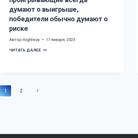
САМОКОНТРОЛЯ
ТО,
думают о выигрыше,
ЧТО
В
победители обычно думают о
ИТОГЕ
ОНИ
риске
СОЗДАЮТ
СЕБЕ
ДОХОД
Автор
mightway
17 января, 2023
СВОИМИ
ТРЕЙДАМИ
ПРОИГРЫВАЮЩИЕ
ЧИТАТЬ ДАЛЕЕ
ВСЕГДА
ДУМАЮТ
О
ВЫИГРЫШЕ,
ПОБЕДИТЕЛИ
ОБЫЧНО
ДУМАЮТ
О
Навигация
Next
1
2
РИСКЕ
Page
по
страницам