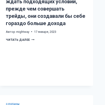
САМОГО
ждать подходящих условий,
СЕБЯ
И
прежде чем совершать
СПОСОБНОСТИ
ЕГО
трейды, они создавали бы себе
УМА
ПОРОЖДАТЬ
гораздо больше дохода
ИЛЛЮЗИИ
Автор
mightway
17 января, 2023
ЕСЛИ
ЧИТАТЬ ДАЛЕЕ
БЫ
ТРЕЙДЕРЫ
НАУЧИЛИСЬ
ЖДАТЬ
ПОДХОДЯЩИХ
УСЛОВИЙ,
ПРЕЖДЕ
ЧЕМ
СОВЕРШАТЬ
ТРЕЙДЫ,
ОНИ
СОЗДАВАЛИ
БЫ
СЕБЕ
ГОРАЗДО
БОЛЬШЕ
ДОХОДА
CЛОГАНЫ