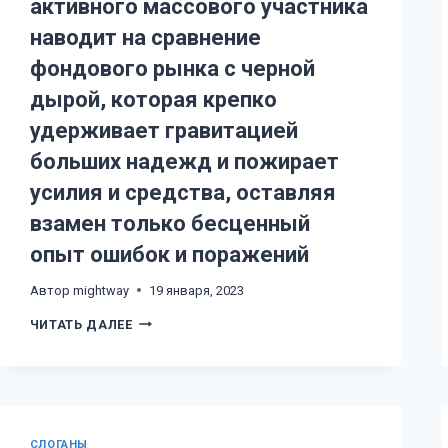
активного массового участника
ЭМОЦИЙ
УМ
наводит на сравнение
НАЧИНАЕТ
ВИДЕТЬ
В
фондового рынка с черной
ШУМЕ
РЫНОЧНЫХ
дырой, которая крепко
ЯВЛЕНИЙ
РАЗНЫЕ
удерживает гравитацией
МИРАЖИ,
КОТОРЫЕ
больших надежд и пожирает
СПОСОБНЫ
МАНИПУЛИРОВАТЬ
усилия и средства, оставляя
ПОВЕДЕНИЕМ
взамен только бесценный
опыт ошибок и поражений
Автор
mightway
19 января, 2023
ПЕЧАЛЬНЫЙ
ЧИТАТЬ ДАЛЕЕ
РЕЗУЛЬТАТ
АКТИВНОГО
МАССОВОГО
УЧАСТНИКА
НАВОДИТ
НА
СРАВНЕНИЕ
ФОНДОВОГО
CЛОГАНЫ