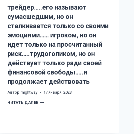
трейдер…..его называют
сумасшедшим, но он
сталкивается только со своими
эмоциями…… игроком, но он
идет только на просчитанный
риск…..трудоголиком, но он
действует только ради своей
финансовой свободы…..и
продолжает действовать
Автор
mightway
17 января, 2023
ТРЕЙДЕР…..ЕГО
ЧИТАТЬ ДАЛЕЕ
НАЗЫВАЮТ
СУМАСШЕДШИМ,
НО
ОН
СТАЛКИВАЕТСЯ
ТОЛЬКО
СО