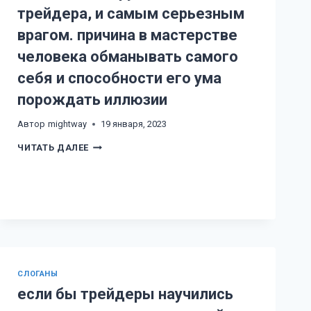
трейдера, и самым серьезным
врагом. причина в мастерстве
человека обманывать самого
себя и способности его ума
порождать иллюзии
Автор
mightway
19 января, 2023
ПСИХИКА
ЧИТАТЬ ДАЛЕЕ
ОКАЗЫВАЕТСЯ
И
САМЫМ
ГЛАВНЫМ
ИНСТРУМЕНТОМ
ТРЕЙДЕРА,
И
САМЫМ
СЕРЬЕЗНЫМ
ВРАГОМ.
ПРИЧИНА
В
CЛОГАНЫ
МАСТЕРСТВЕ
если бы трейдеры научились
ЧЕЛОВЕКА
ОБМАНЫВАТЬ