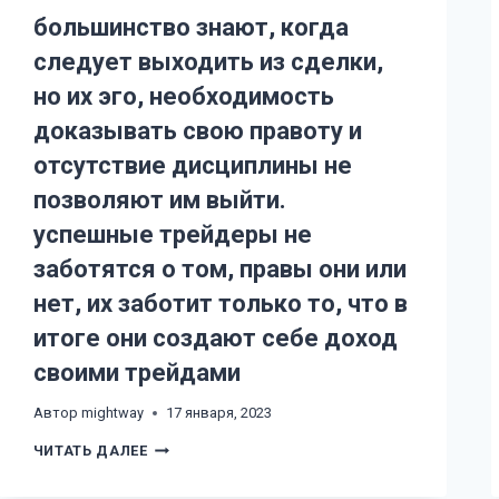
РЫНКА
большинство знают, когда
С
ЧЕРНОЙ
следует выходить из сделки,
ДЫРОЙ,
КОТОРАЯ
но их эго, необходимость
КРЕПКО
УДЕРЖИВАЕТ
ГРАВИТАЦИЕЙ
доказывать свою правоту и
БОЛЬШИХ
НАДЕЖД
отсутствие дисциплины не
И
ПОЖИРАЕТ
позволяют им выйти.
УСИЛИЯ
И
успешные трейдеры не
СРЕДСТВА,
ОСТАВЛЯЯ
заботятся о том, правы они или
ВЗАМЕН
ТОЛЬКО
нет, их заботит только то, что в
БЕСЦЕННЫЙ
ОПЫТ
итоге они создают себе доход
ОШИБОК
И
своими трейдами
ПОРАЖЕНИЙ
Автор
mightway
17 января, 2023
БОЛЬШИНСТВО
ЧИТАТЬ ДАЛЕЕ
ЗНАЮТ,
КОГДА
СЛЕДУЕТ