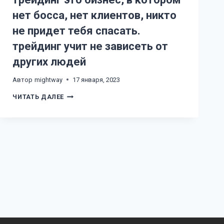
В
нет босса, нет клиентов, никто
ЛОТЕРЕЙНЫЙ
ШАНС
не придет тебя спасать.
трейдинг учит не зависеть от
других людей
Автор
mightway
17 января, 2023
ТРЕЙДИНГ
ЧИТАТЬ ДАЛЕЕ
ЭТО
БИЗНЕС,
В
КОТОРОМ
НЕТ
БОССА,
НЕТ
КЛИЕНТОВ,
НИКТО
НЕ
ПРИДЕТ
ТЕБЯ
СПАСАТЬ.
ТРЕЙДИНГ
УЧИТ
НЕ
ЗАВИСЕТЬ