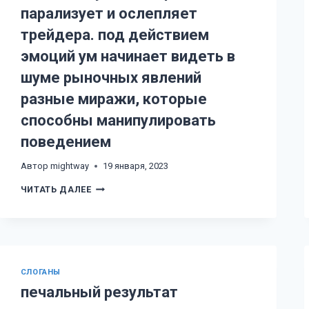
парализует и ослепляет
трейдера. под действием
эмоций ум начинает видеть в
шуме рыночных явлений
разные миражи, которые
способны манипулировать
поведением
Автор
mightway
19 января, 2023
НЕОПРЕДЕЛЕННОСТЬ
ЧИТАТЬ ДАЛЕЕ
СТАНОВИТСЯ
ЯДОМ
ДЛЯ
УМА,
КОТОРЫЙ
ПАРАЛИЗУЕТ
И
ОСЛЕПЛЯЕТ
CЛОГАНЫ
ТРЕЙДЕРА.
печальный результат
ПОД
ДЕЙСТВИЕМ