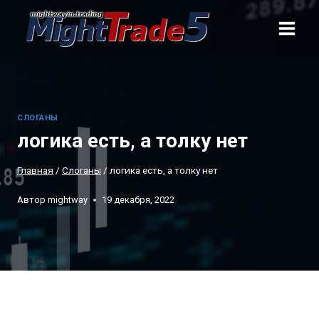
Перейти
к
содержанию
CЛОГАНЫ
логика есть, а толку нет
Главная
/
Cлоганы
/
логика есть, а толку нет
Автор
mightway
19 декабря, 2022