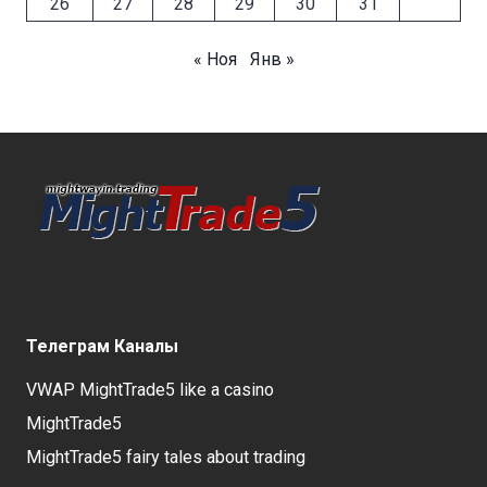
26
27
28
29
30
31
« Ноя
Янв »
Телеграм Каналы
VWAP MightTrade5 like a casino
MightTrade5
MightTrade5 fairy tales about trading